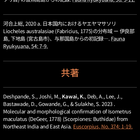
河合上総, 2020 a. 日本国内におけるヤエヤマサソリ
Liocheles australasiae
(Fabricius, 1775)の分布域 ー 伊良部
島, 下地島 (宮古島市)、与那国島からの初記録―.
Fauna
Ryukyuana
, 54: 7-9.
共著
Deshpande, S., Joshi, M.,
Kawai, K.
, Deb, A., Lee, J.,
Bastawade, D., Gowande, G., & Sulakhe, S. 2023 .
Molecular and morphological confirmation of
Isometrus
maculatus
(DeGeer, 1778) (Scorpiones: Buthidae) from
Northeast India and East Asia.
Euscorpius
, No. 374: 1-19.