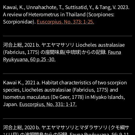
Kawai, K., Unnahachote, T., Suttisatid, Y., & Tang, V. 2023.
А review of
Heterometrus
in Thailand (Scorpiones:
Scorpionidae).
Euscorpius
, No. 373: 1-25.
河合上総, 2021 b. ヤエヤマサソリ
Liocheles australasiae
(Fabricius, 1775) の座間味島(中琉球)からの記録.
Fauna
Ryukyuana
, 60 p.25 -30.
Kawai K., 2021 a. Habitat characteristics of two scorpion
species,
Liocheles australasiae
(Fabricius, 1775) and
Isometrus maculatus
(De Geer, 1778) in Miyako Islands,
Japan.
Euscorpius
, No. 331: 1-17.
河合上総, 2020 b. ヤエヤマサソリとマダラサソリ (クモ綱サ
ソリ目) の波照間島からの記録.
Fauna Ryukyuana
, 56: 9-11.